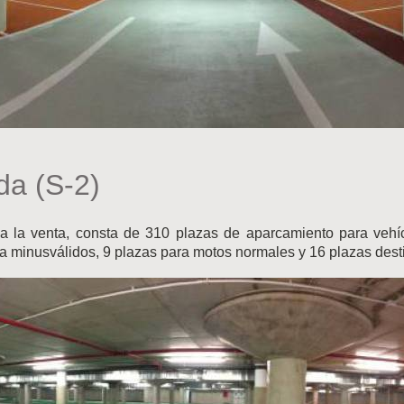
da (S-2)
a la venta, consta de 310 plazas de aparcamiento para vehí
ra minusválidos, 9 plazas para motos normales y 16 plazas des