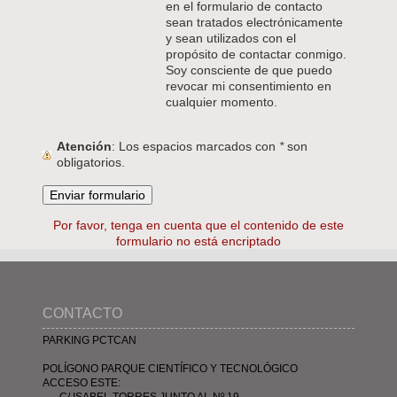
en el formulario de contacto
sean tratados electrónicamente
y sean utilizados con el
propósito de contactar conmigo.
Soy consciente de que puedo
revocar mi consentimiento en
cualquier momento.
Atención
: Los espacios marcados con
*
son
obligatorios.
Por favor, tenga en cuenta que el contenido de este
formulario no está encriptado
CONTACTO
PARKING PCTCAN
POLÍGONO PARQUE CIENTÍFICO Y TECNOLÓGICO
ACCESO ESTE:
- C/ ISABEL TORRES JUNTO AL Nº 19